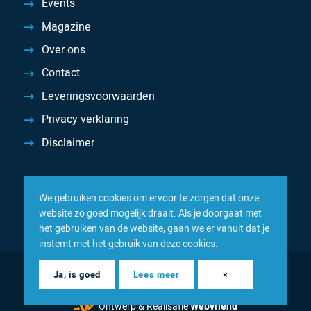
Events
Magazine
Over ons
Contact
Leveringsvoorwaarden
Privacy verklaring
Disclaimer
We gebruiken cookies om ervoor te zorgen dat onze
website zo goed mogelijk draait. Als je doorgaat met
het gebruiken van de website, gaan we er vanuit dat je
instemt met het gebruik van deze cookies.
© 2026 Inacom — Sterk in spareparts, consumables en
Ja, is goed
Lees meer
×
componenten
Ontwerp & Realisatie
Webvriend