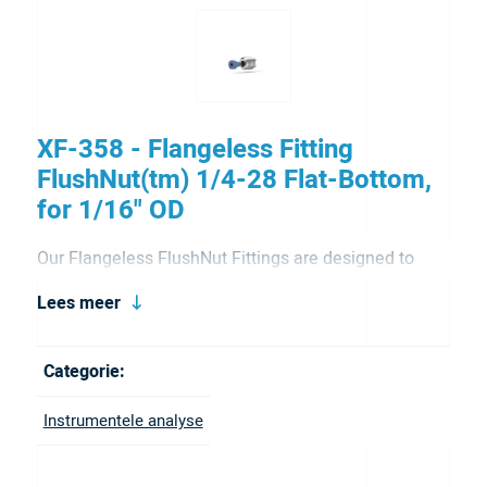
XF-358 - Flangeless Fitting
FlushNut(tm) 1/4-28 Flat-Bottom,
for 1/16" OD
Our Flangeless FlushNut Fittings are designed to
include both a nut and ferrule for your convenience.
Lees meer
Flangeless fittings are excellent replacements for
flanged fittings. Flangeless fitting are dependable,
Categorie:
easy to use and easy to replace. FlushNuts offers the
Instrumentele analyse
answer for those tight-space applications where nut
heads often interfere with each other. It has a 1/4-28