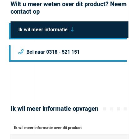
Wilt u meer weten over dit product? Neem
Flat-Bottom port configuration and is for 1/16 OD
contact op
Tubing. Our Fitting System comes with P-200 ferrule.
Ik wil meer informatie
Bel naar 0318 - 521 151
Ik wil meer informatie opvragen
Ik wil meer informatie over dit product