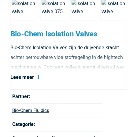
Bio-Chem Isolation Valves
Bio-Chem Isolation Valves zijn de drijvende kracht
achter betrouwbare vloeistofregeling in de hightech
machinebouw. Door een volledig inerte vloeistofweg
en superieure scheidingstechnologie bieden deze
Lees meer
magneetventielen de zekerheid die nodig is voor
Partner:
klinische en analytische instrumentatie. Ontdek het
volledige assortiment inerte kleppen nu bij Inacom.
Bio-Chem Fluidics
Categorie: