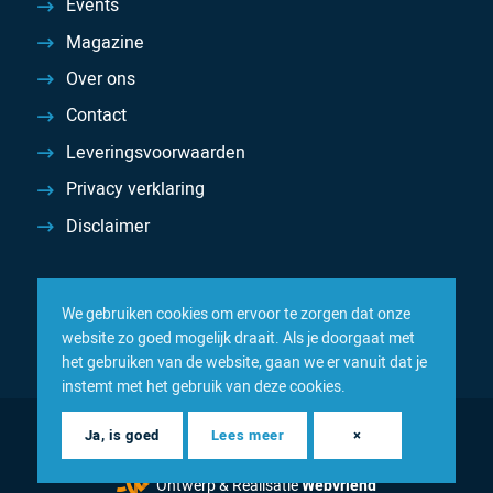
Events
Magazine
Over ons
Contact
Leveringsvoorwaarden
Privacy verklaring
Disclaimer
We gebruiken cookies om ervoor te zorgen dat onze
website zo goed mogelijk draait. Als je doorgaat met
het gebruiken van de website, gaan we er vanuit dat je
instemt met het gebruik van deze cookies.
© 2026 Inacom — Sterk in spareparts, consumables en
Ja, is goed
Lees meer
×
componenten
Ontwerp & Realisatie
Webvriend