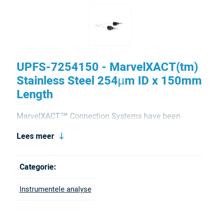
UPFS-7254150 - MarvelXACT(tm)
Stainless Steel 254µm ID x 150mm
Length
MarvelXACT™ Connection Systems have been
expertly designed to eliminate the risk of under- or
Lees meer
over-tightening with our patented torque limiting
mechanism. This unique feature emits a haptic
Categorie:
"click" feedback when it reaches the optimum torque.
Instrumentele analyse
MarvelXACT incorporates our advanced MarvelX™
Sealing Technology to deliver precise face sealing