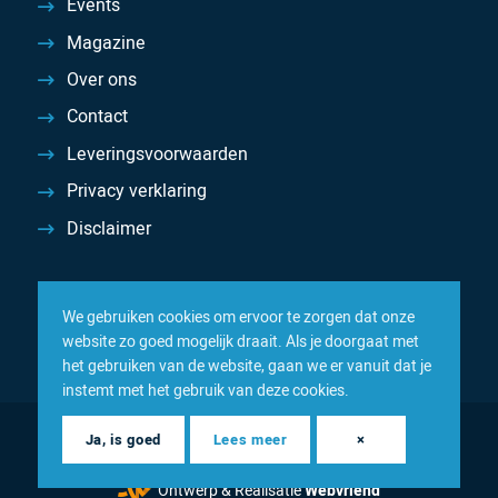
Events
Magazine
Over ons
Contact
Leveringsvoorwaarden
Privacy verklaring
Disclaimer
We gebruiken cookies om ervoor te zorgen dat onze
website zo goed mogelijk draait. Als je doorgaat met
het gebruiken van de website, gaan we er vanuit dat je
instemt met het gebruik van deze cookies.
© 2026 Inacom — Sterk in spareparts, consumables en
Ja, is goed
Lees meer
×
componenten
Ontwerp & Realisatie
Webvriend