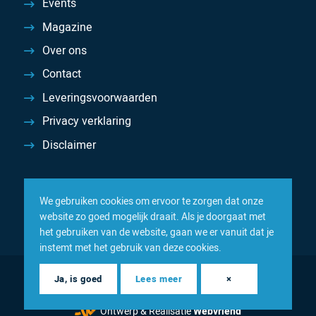
Events
Magazine
Over ons
Contact
Leveringsvoorwaarden
Privacy verklaring
Disclaimer
We gebruiken cookies om ervoor te zorgen dat onze
website zo goed mogelijk draait. Als je doorgaat met
het gebruiken van de website, gaan we er vanuit dat je
instemt met het gebruik van deze cookies.
© 2026 Inacom — Sterk in spareparts, consumables en
Ja, is goed
Lees meer
×
componenten
Ontwerp & Realisatie
Webvriend