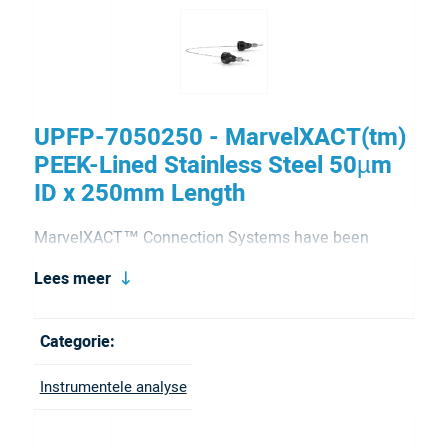
UPFP-7050250 - MarvelXACT(tm)
PEEK-Lined Stainless Steel 50µm
ID x 250mm Length
MarvelXACT™ Connection Systems have been
expertly designed to eliminate the risk of under- or
Lees meer
over-tightening with our patented torque limiting
mechanism. This unique feature emits a haptic
Categorie:
"click" feedback when it reaches the optimum torque.
Instrumentele analyse
MarvelXACT incorporates our advanced MarvelX™
Sealing Technology to deliver precise face sealing