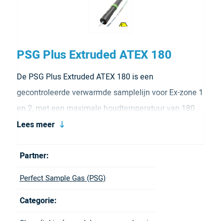
PSG Plus Extruded ATEX 180
De PSG Plus Extruded ATEX 180 is een
gecontroleerde verwarmde samplelijn voor Ex-zone 1
en 2, met een maximale houdtemperatuur van 180
°C bij -20 °C omgevingstemperatuur. De lijn is
Lees meer
uitgerust met een hoogwaardige Ex-
Partner:
verwarmingskabel van 60 W/m en vereist een
externe temperatuurregelaar met begrenzer. Elke
Perfect Sample Gas (PSG)
meter afsnijdbaar op locatie, leverbaar tot 300 meter
Categorie:
aan één stuk.