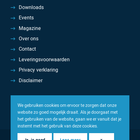
Downloads
Events
Magazine
Over ons
Contact
Leveringsvoorwaarden
Privacy verklaring
Disclaimer
We gebruiken cookies om ervoor te zorgen dat onze
website zo goed mogelijk draait. Als je doorgaat met
het gebruiken van de website, gaan we er vanuit dat je
instemt met het gebruik van deze cookies.
© 2026 Inacom — Sterk in spareparts, consumables en
Ja, is goed
Lees meer
×