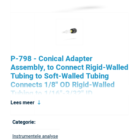
P-798 - Conical Adapter
Assembly, to Connect Rigid-Walled
Tubing to Soft-Walled Tubing
Connects 1/8" OD Rigid-Walled
Tubing to 1/16"-3/32" ID
Peristaltic Tubing
Lees meer
Our Conical Adapter Assemblies facilitate the
Categorie:
connection of rigid and semi-rigid walled tubing to
soft-walled peristaltic tubing with a variety of inner
Instrumentele analyse