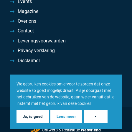
Events
Magazine
Over ons
Contact
Leveringsvoorwaarden
Privacy verklaring
Disclaimer
We gebruiken cookies om ervoor te zorgen dat onze
website zo goed mogelijk draait. Als je doorgaat met
het gebruiken van de website, gaan we er vanuit dat je
instemt met het gebruik van deze cookies.
© 2026 Inacom — Sterk in spareparts, consumables en
Ja, is goed
Lees meer
×
componenten
Ontwerp & Realisatie
Webvriend