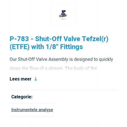
P-783 - Shut-Off Valve Tefzel(r)
(ETFE) with 1/8" Fittings
Our Shut-Off Valve Assembly is designed to quickly
stops the flow of a stream. The body of the
assembly is made from solvent resistant Tefzel
Lees meer
(ETFE) and features a PCTFE rotor making it highly
resistant to chemical attack. Our Shut-Off Valve
Categorie:
Assembly includes (2)OD x P-335 1/8″ Flangeless
Instrumentele analyse
Fittings. It comes in blue.