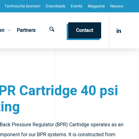
Technische bronnen
Downloads
Events
Magazine
Nieuws
en
Partners
Contact
PR Cartridge 40 psi
ing
Back Pressure Regulator (BPR) Cartridge operates as an
omponent for our BPR systems. It is constructed from