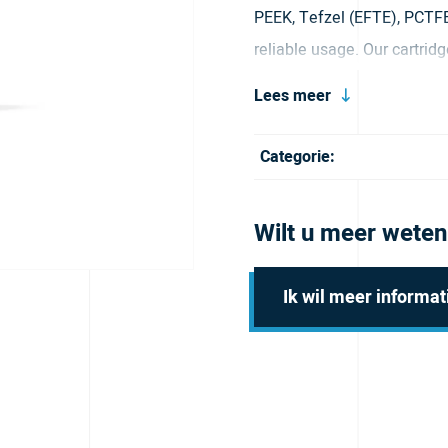
PEEK, Tefzel (EFTE), PCTFE 
reliable usage. Our cartrid
BRP Holders and creates a b
Lees meer
body and a blue cap.
Categorie:
Wilt u meer weten
Ik wil meer informat