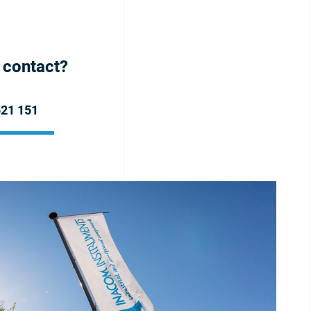
h contact?
521 151