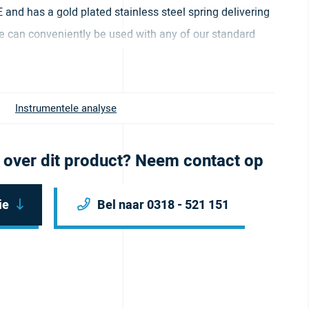
and has a gold plated stainless steel spring delivering
ge can conveniently be used with any of our standard
ack pressure of 40 psi (2.8 bar). It comes with a tan
Instrumentele analyse
 over dit product? Neem contact op
ie
Bel naar 0318 - 521 151