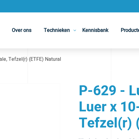
Over ons
Technieken
Kennisbank
Product
e, Tefzel(r) (ETFE) Natural
P-629 - L
Luer x 10
Tefzel(r)