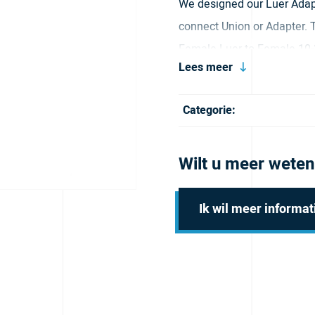
We designed our Luer Adapt
connect Union or Adapter. 
Female Luer to Female 10-3
Lees meer
luer taper configurations a
Brochure
Categorie:
Wilt u meer weten
Ik wil meer informat