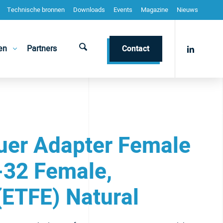
Technische bronnen
Downloads
Events
Magazine
Nieuws
en
Partners
Contact
uer Adapter Female
-32 Female,
 (ETFE) Natural