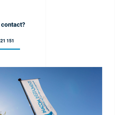
h contact?
521 151