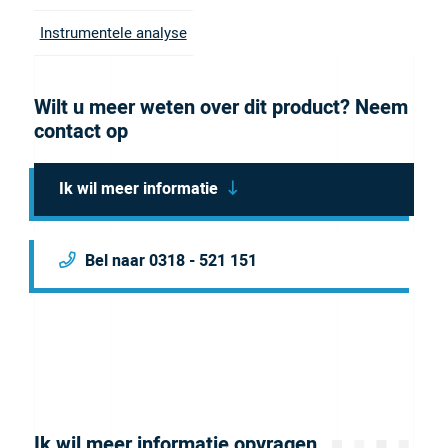
Flat-Bottom port configuration and is for 1/8″OD
Instrumentele analyse
Tubing. It comes in natural, blue, black, green, Red
and yellow.
Brochure
Wilt u meer weten over dit product? Neem
contact op
Ik wil meer informatie
Bel naar 0318 - 521 151
Ik wil meer informatie opvragen