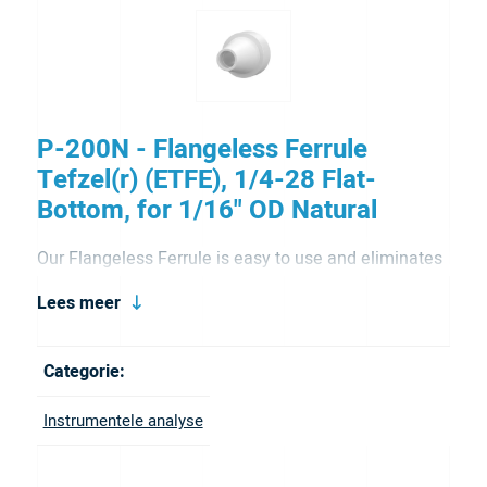
P-200N - Flangeless Ferrule
Tefzel(r) (ETFE), 1/4-28 Flat-
Bottom, for 1/16" OD Natural
Our Flangeless Ferrule is easy to use and eliminates
the need to flanged tubing. It is manufactured from
Lees meer
Tefzel (ETFE) offering excellent solvent resistance.
This reusable ferrule is included Flangeless Fitting
Categorie:
assemblies for 1/16″OD tubing and can also be
Instrumentele analyse
ordered as a replacement part. It also comes in blue
and natural color.
Brochure