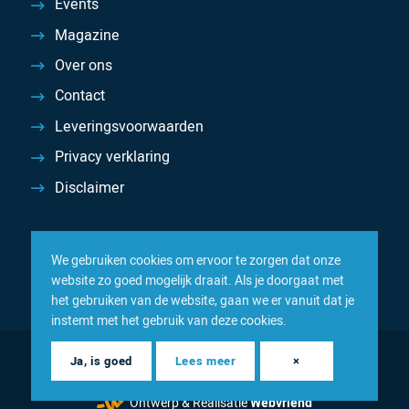
Events
Magazine
Over ons
Contact
Leveringsvoorwaarden
Privacy verklaring
Disclaimer
We gebruiken cookies om ervoor te zorgen dat onze
website zo goed mogelijk draait. Als je doorgaat met
het gebruiken van de website, gaan we er vanuit dat je
instemt met het gebruik van deze cookies.
© 2026 Inacom — Sterk in spareparts, consumables en
Ja, is goed
Lees meer
×
componenten
Ontwerp & Realisatie
Webvriend