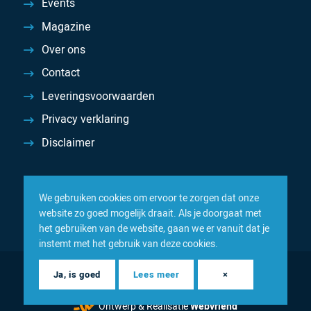
Events
Magazine
Over ons
Contact
Leveringsvoorwaarden
Privacy verklaring
Disclaimer
We gebruiken cookies om ervoor te zorgen dat onze
website zo goed mogelijk draait. Als je doorgaat met
het gebruiken van de website, gaan we er vanuit dat je
instemt met het gebruik van deze cookies.
© 2026 Inacom — Sterk in spareparts, consumables en
Ja, is goed
Lees meer
×
componenten
Ontwerp & Realisatie
Webvriend