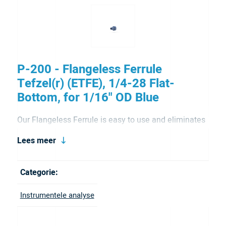
P-200 - Flangeless Ferrule
Tefzel(r) (ETFE), 1/4-28 Flat-
Bottom, for 1/16" OD Blue
Our Flangeless Ferrule is easy to use and eliminates
the need to flanged tubing. It is manufactured from
Lees meer
Tefzel (ETFE) offering excellent solvent resistance.
This reusable ferrule is included Flangeless Fitting
Categorie:
assemblies for 1/16″OD tubing and can also be
Instrumentele analyse
ordered as a replacement part. It also comes in blue
and natural color.
Brochure