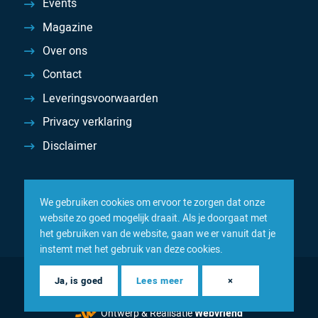
Events
Magazine
Over ons
Contact
Leveringsvoorwaarden
Privacy verklaring
Disclaimer
We gebruiken cookies om ervoor te zorgen dat onze
website zo goed mogelijk draait. Als je doorgaat met
het gebruiken van de website, gaan we er vanuit dat je
instemt met het gebruik van deze cookies.
© 2026 Inacom — Sterk in spareparts, consumables en
Ja, is goed
Lees meer
×
componenten
Ontwerp & Realisatie
Webvriend