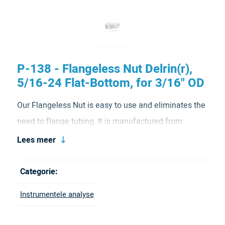
P-138 - Flangeless Nut Delrin(r),
5/16-24 Flat-Bottom, for 3/16" OD
Our Flangeless Nut is easy to use and eliminates the
need to flange tubing. It is manufactured from
versatile Delrin (acetal resin). This material allows
Lees meer
the nut to resist cross threading or loosening during
use. It’s Flat-Bottom port is one of the most
Categorie:
frequently used by equipment manufacturers. It has
Instrumentele analyse
a 5/16-24 thread port configuration and is for a
3/16″OD tubing. It comes in natural color.
Brochure