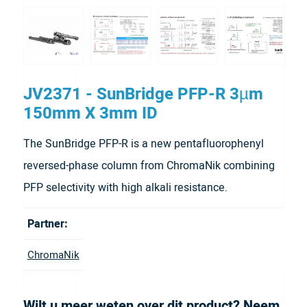
JV2371 - SunBridge PFP-R 3µm
150mm X 3mm ID
The SunBridge PFP-R is a new pentafluorophenyl
reversed-phase column from ChromaNik combining
PFP selectivity with high alkali resistance.
Partner:
ChromaNik
Wilt u meer weten over dit product? Neem