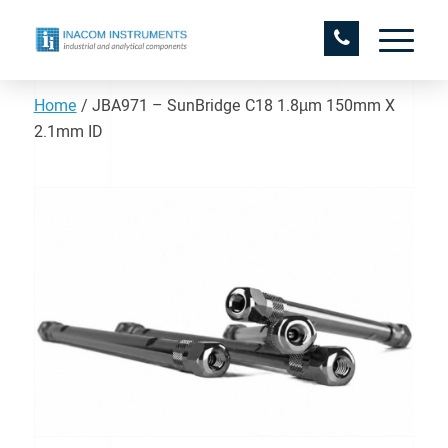
Home
/
JBA971 – SunBridge C18 1.8µm 150mm X
2.1mm ID