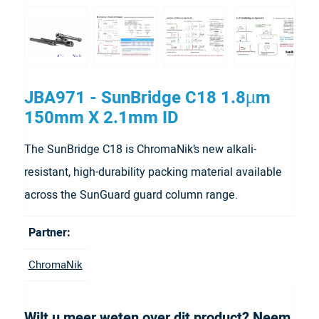
JBA971 - SunBridge C18 1.8µm
150mm X 2.1mm ID
The SunBridge C18 is ChromaNik’s new alkali-
resistant, high-durability packing material available
across the SunGuard guard column range.
Partner:
ChromaNik
Wilt u meer weten over dit product? Neem