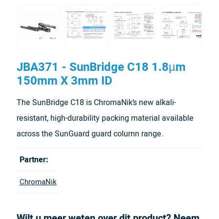
JBA371 - SunBridge C18 1.8µm
150mm X 3mm ID
The SunBridge C18 is ChromaNik’s new alkali-
resistant, high-durability packing material available
across the SunGuard guard column range.
Partner:
ChromaNik
Wilt u meer weten over dit product? Neem