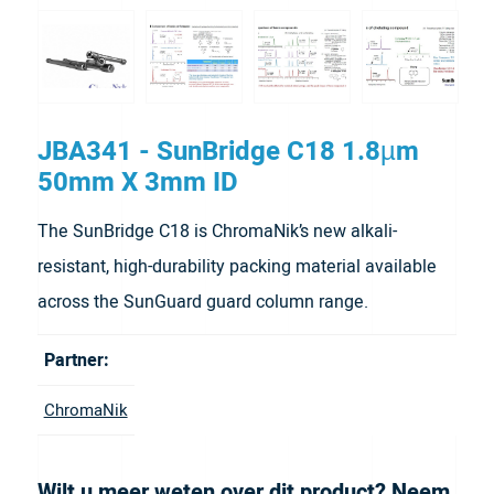
JBA341 - SunBridge C18 1.8µm
50mm X 3mm ID
The SunBridge C18 is ChromaNik’s new alkali-
resistant, high-durability packing material available
across the SunGuard guard column range.
Partner:
ChromaNik
Wilt u meer weten over dit product? Neem