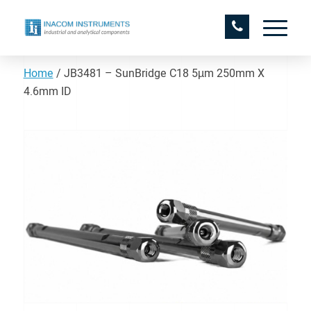
Home
/
JB3481 – SunBridge C18 5µm 250mm X
4.6mm ID