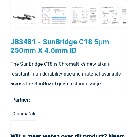
JB3481 - SunBridge C18 5µm
250mm X 4.6mm ID
The SunBridge C18 is ChromaNik’s new alkali-
resistant, high-durability packing material available
across the SunGuard guard column range.
Partner:
ChromaNik
Wilt u meer weten over dit product? Neem