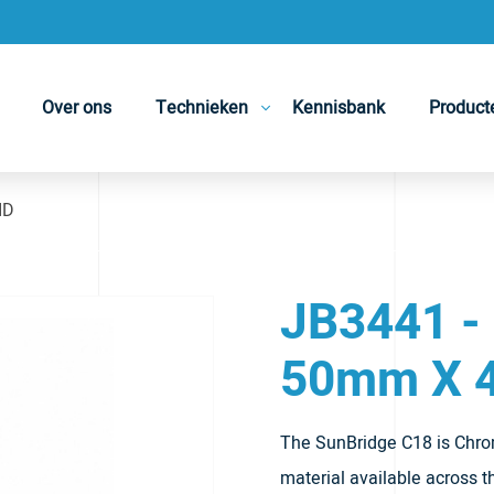
Over ons
Technieken
Kennisbank
Product
ID
JB3441 -
50mm X 
The SunBridge C18 is Chroma
material available across 