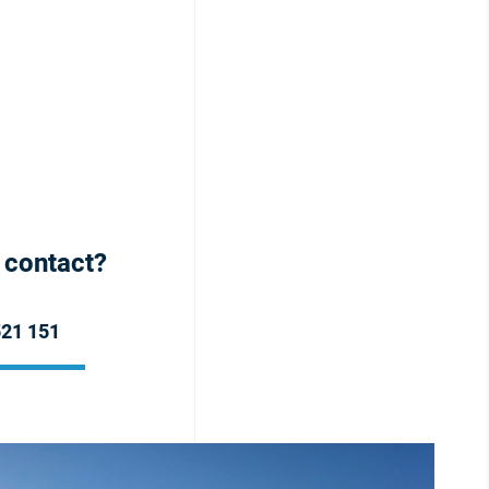
h contact?
521 151