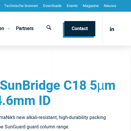
Technische bronnen
Downloads
Events
Magazine
Nieuws
en
Partners
Contact
 SunBridge C18 5µm
4.6mm ID
Nik’s new alkali-resistant, high-durability packing
the SunGuard guard column range.