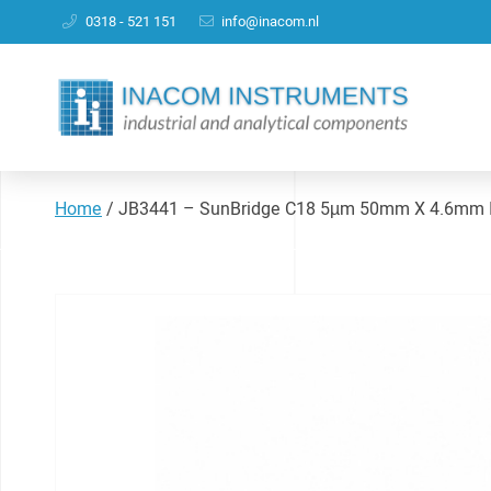
0318 - 521 151
info@inacom.nl
Home
/
JB3441 – SunBridge C18 5µm 50mm X 4.6mm 