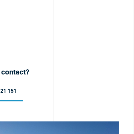
h contact?
521 151