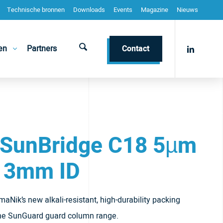
Technische bronnen
Downloads
Events
Magazine
Nieuws
en
Partners
Contact
 SunBridge C18 5µm
 3mm ID
Nik’s new alkali-resistant, high-durability packing
the SunGuard guard column range.