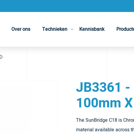
Over ons
Technieken
Kennisbank
Product
ID
JB3361 -
100mm X
The SunBridge C18 is Chroma
material available across 