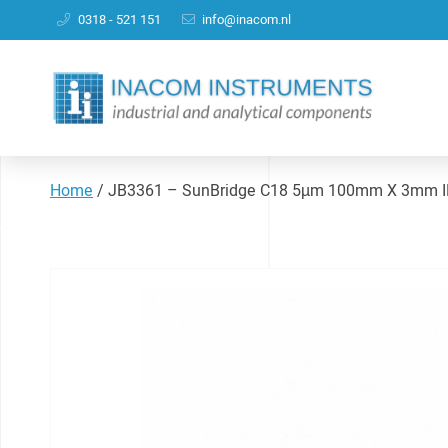
0318 - 521 151
info@inacom.nl
Home
/
JB3361 – SunBridge C18 5µm 100mm X 3mm 