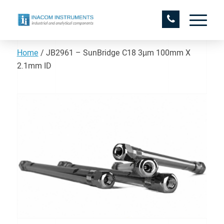
Home
/
JB2961 – SunBridge C18 3µm 100mm X
2.1mm ID