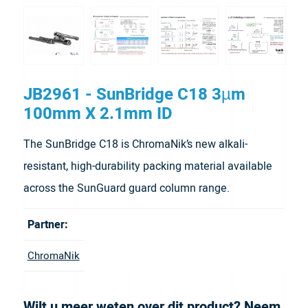
JB2961 - SunBridge C18 3µm
100mm X 2.1mm ID
The SunBridge C18 is ChromaNik’s new alkali-
resistant, high-durability packing material available
across the SunGuard guard column range.
Partner:
ChromaNik
Wilt u meer weten over dit product? Neem