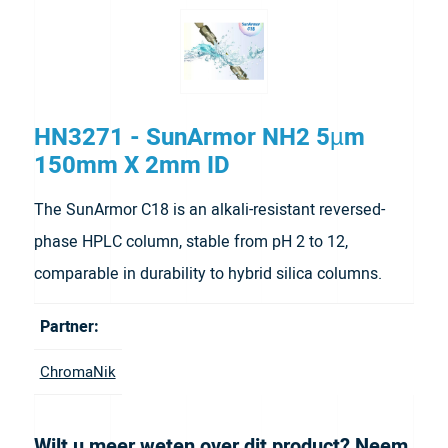
HN3271 - SunArmor NH2 5µm
150mm X 2mm ID
The SunArmor C18 is an alkali-resistant reversed-
phase HPLC column, stable from pH 2 to 12,
comparable in durability to hybrid silica columns.
Partner:
ChromaNik
Wilt u meer weten over dit product? Neem