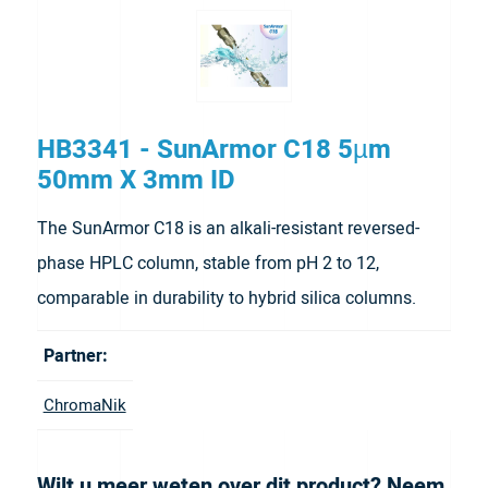
HB3341 - SunArmor C18 5µm
50mm X 3mm ID
The SunArmor C18 is an alkali-resistant reversed-
phase HPLC column, stable from pH 2 to 12,
comparable in durability to hybrid silica columns.
Partner:
ChromaNik
Wilt u meer weten over dit product? Neem