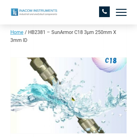
Home
/
HB2381 – SunArmor C18 3µm 250mm X
3mm ID