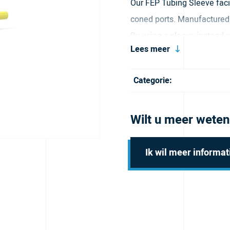
Our FEP Tubing Sleeve facil
coned ports. Manufactured 
By using a sleeve instead o
Lees meer
is minimized, ensuring bette
Categorie:
Wilt u meer weten
Ik wil meer informat