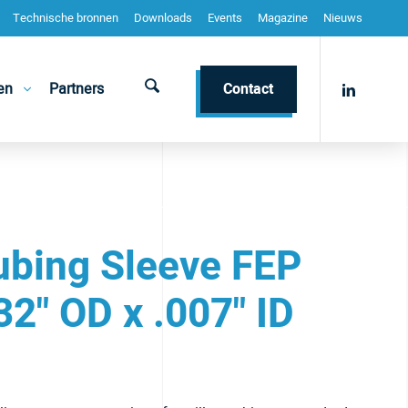
Technische bronnen
Downloads
Events
Magazine
Nieuws
en
Partners
Contact
ubing Sleeve FEP
32" OD x .007" ID