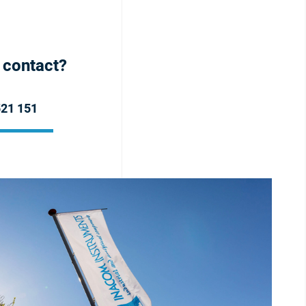
h contact?
521 151