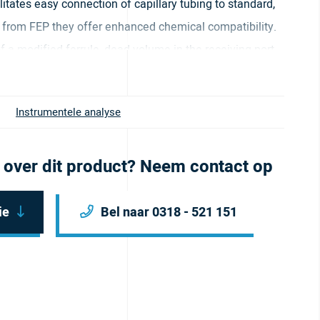
itates easy connection of capillary tubing to standard,
from FEP they offer enhanced chemical compatibility.
f a modified ferrule, dead volume in the receiving port
r results. It comes in yellow.
Brochure
Instrumentele analyse
 over dit product? Neem contact op
ie
Bel naar 0318 - 521 151