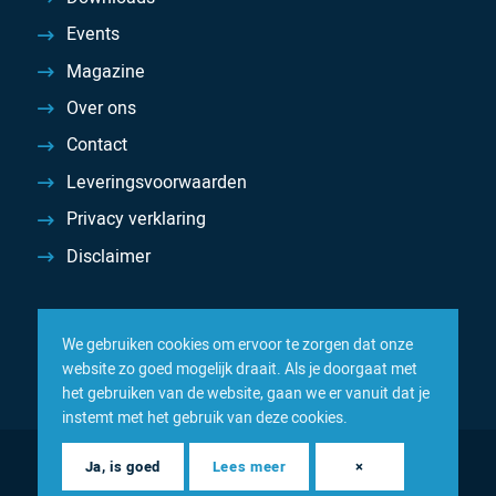
Events
Magazine
Over ons
Contact
Leveringsvoorwaarden
Privacy verklaring
Disclaimer
We gebruiken cookies om ervoor te zorgen dat onze
website zo goed mogelijk draait. Als je doorgaat met
het gebruiken van de website, gaan we er vanuit dat je
instemt met het gebruik van deze cookies.
© 2026 Inacom — Sterk in spareparts, consumables en
Ja, is goed
Lees meer
×
componenten