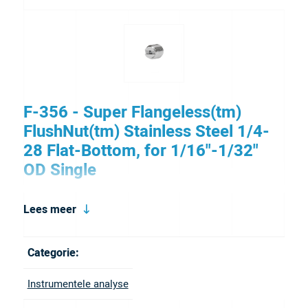
F-356 - Super Flangeless(tm)
FlushNut(tm) Stainless Steel 1/4-
28 Flat-Bottom, for 1/16"-1/32"
OD Single
This Stainless Steel Super Flangeless FlushNut
Lees meer
eliminates loosening of fittings due to tube twisting,
hold tight even during vibration and delivers the
Categorie:
highest pressure holding for flat bottom fittings that
Instrumentele analyse
we offer. FlushNuts offers the answer for those tight-