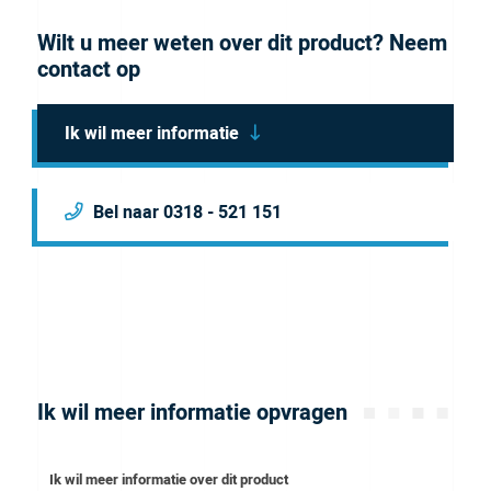
space applications where nut heads often interfere
with each other. It has a 1/4-28 Flat-Bottom port
Wilt u meer weten over dit product? Neem
contact op
configuration and is for 1/16″ and 1/32″ OD tubing. It
comes as single and in a 10 pack.
Brochure
Ik wil meer informatie
Bel naar 0318 - 521 151
Ik wil meer informatie opvragen
Ik wil meer informatie over dit product