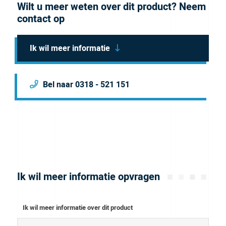
Wilt u meer weten over dit product? Neem
This also comes in a 10 pack.
Brochure
contact op
Ik wil meer informatie
Bel naar 0318 - 521 151
Ik wil meer informatie opvragen
Ik wil meer informatie over dit product