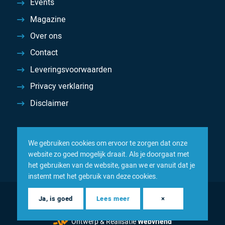
Events
Magazine
Over ons
Contact
Leveringsvoorwaarden
Privacy verklaring
Disclaimer
We gebruiken cookies om ervoor te zorgen dat onze
website zo goed mogelijk draait. Als je doorgaat met
het gebruiken van de website, gaan we er vanuit dat je
instemt met het gebruik van deze cookies.
© 2026 Inacom — Sterk in spareparts, consumables en
Ja, is goed
Lees meer
×
componenten
Ontwerp & Realisatie
Webvriend