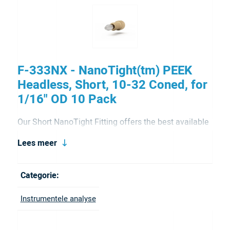
F-333NX - NanoTight(tm) PEEK
Headless, Short, 10-32 Coned, for
1/16" OD 10 Pack
Our Short NanoTight Fitting offers the best available
option for connecting capillary tubing into standard
Lees meer
10-32 threaded, coned ports normally designed for
1/16- OD tubing. When combined with NanoTight(r)
Categorie:
Tubing Sleeves, these fittings work with tubing ODs
Instrumentele analyse
from 70µm to 1mm. The ferrule is made from softer
Tefzel (ETFE) material allowing ease of connection.