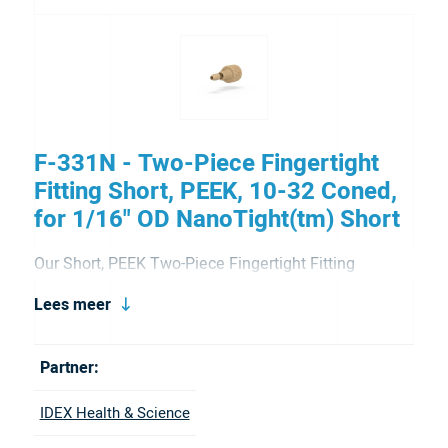
F-331N - Two-Piece Fingertight
Fitting Short, PEEK, 10-32 Coned,
for 1/16" OD NanoTight(tm) Short
Our Short, PEEK Two-Piece Fingertight Fitting
features a separate ferrule. With this unique design,
Lees meer
you can replace just the ferrule instead of the entire
unit making it more economical. includes a Nut and
Partner:
Ferrule. The ferrule is part number F-142 and can be
IDEX Health & Science
ordered separately. This fitting also comes in a blue,