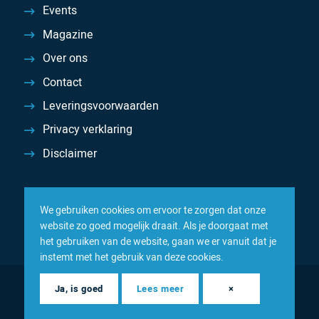
Events
Magazine
Over ons
Contact
Leveringsvoorwaarden
Privacy verklaring
Disclaimer
We gebruiken cookies om ervoor te zorgen dat onze
website zo goed mogelijk draait. Als je doorgaat met
het gebruiken van de website, gaan we er vanuit dat je
instemt met het gebruik van deze cookies.
© 2026 Inacom — Sterk in spareparts, consumables en
Ja, is goed
Lees meer
×
componenten