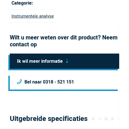
Nanotight, and in a 10 pack.
Brochure
Categorie:
Instrumentele analyse
Wilt u meer weten over dit product? Neem
contact op
Ik wil meer informatie
Bel naar 0318 - 521 151
Uitgebreide specificaties