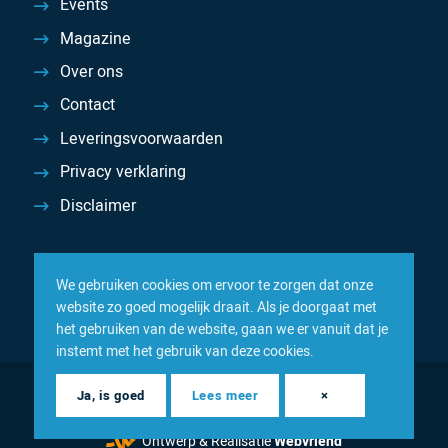
Events
Magazine
Over ons
Contact
Leveringsvoorwaarden
Privacy verklaring
Disclaimer
We gebruiken cookies om ervoor te zorgen dat onze
website zo goed mogelijk draait. Als je doorgaat met
het gebruiken van de website, gaan we er vanuit dat je
instemt met het gebruik van deze cookies.
© 2026 Inacom — Sterk in spareparts, consumables en
Ja, is goed
Lees meer
×
componenten
Ontwerp & Realisatie
Webvriend