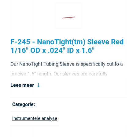
F-245 - NanoTight(tm) Sleeve Red
1/16" OD x .024" ID x 1.6"
Our NanoTight Tubing Sleeve is specifically cut to a
precise 1.6″ length. Our sleeves are carefully
manufactured using FEP fluoropolymer - a highly
Lees meer
inert, melt-processed polymer that serves as an
excellent alternative to PTFE. These sleeves are
Categorie:
available in a light tinted color that allows easy
Instrumentele analyse
identification of the ID. They are primarily used with
NanoTight Fittings and work well with Super