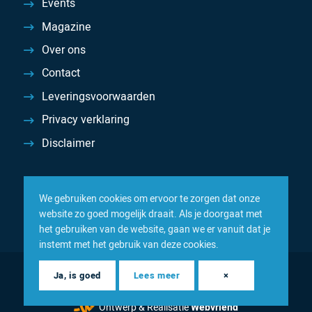
Events
Magazine
Over ons
Contact
Leveringsvoorwaarden
Privacy verklaring
Disclaimer
We gebruiken cookies om ervoor te zorgen dat onze
website zo goed mogelijk draait. Als je doorgaat met
het gebruiken van de website, gaan we er vanuit dat je
instemt met het gebruik van deze cookies.
© 2026 Inacom — Sterk in spareparts, consumables en
Ja, is goed
Lees meer
×
componenten
Ontwerp & Realisatie
Webvriend