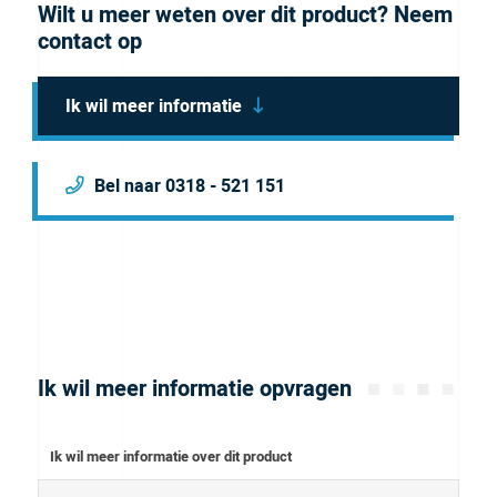
Wilt u meer weten over dit product? Neem
red, yellow, a 10 pack of natural and a fun pack of 6
contact op
with a variety of colors.
Brochure
Ik wil meer informatie
Bel naar 0318 - 521 151
Ik wil meer informatie opvragen
Ik wil meer informatie over dit product