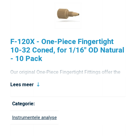
F-120X - One-Piece Fingertight
10-32 Coned, for 1/16" OD Natural
- 10 Pack
Our original One-Piece Fingertight Fittings offer the
convenience of making a tubing connection without
Lees meer
the need for wrenches or specialized tools when
tightening the fitting into place. Simply use your
Categorie:
fingers to tighten the fitting into the receiving port! It
Instrumentele analyse
has a 10-32 coned port configuration and is for 1/16″
OD tubing. It is available in natural, blue, black, green,