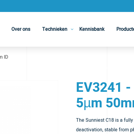
Over ons
Technieken
Kennisbank
Product
m ID
EV3241 -
5µm 50m
The Sunniest C18 is a full
deactivation, stable from p