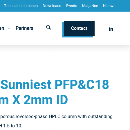
Technische bronnen
Downloads
Events
Magazine
Nieuws
en
Partners
Contact
 Sunniest PFP&C18
m X 2mm ID
y porous reversed-phase HPLC column with outstanding
H 1.5 to 10.