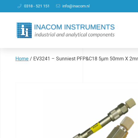
0318 - 521 151
info@inacom.nl
Home
/
EV3241 – Sunniest PFP&C18 5µm 50mm X 2m