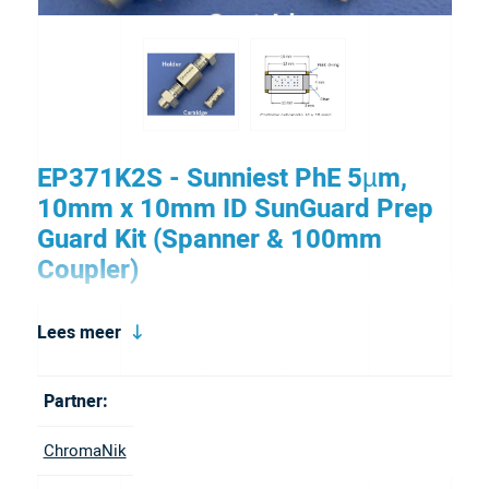
EP371K2S - Sunniest PhE 5µm,
10mm x 10mm ID SunGuard Prep
Guard Kit (Spanner & 100mm
Coupler)
SunGuard guard columns protect your analytical
Lees meer
HPLC column from contamination and extend its
service life.
Partner:
ChromaNik