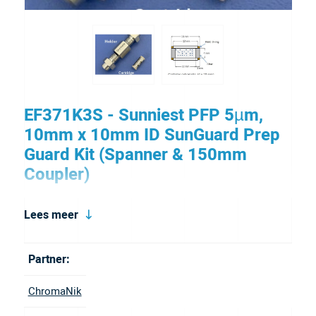
EF371K3S - Sunniest PFP 5µm,
10mm x 10mm ID SunGuard Prep
Guard Kit (Spanner & 150mm
Coupler)
SunGuard guard columns protect your analytical
Lees meer
HPLC column from contamination and extend its
service life.
Partner:
ChromaNik