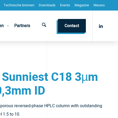
Technische bronnen
Downloads
Events
Magazine
Nieuws
en
Partners
Contact
 Sunniest C18 3µm
0,3mm ID
y porous reversed-phase HPLC column with outstanding
H 1.5 to 10.