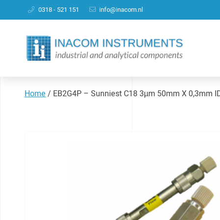
0318 - 521 151
info@inacom.nl
Home
/
EB2G4P – Sunniest C18 3µm 50mm X 0,3mm I