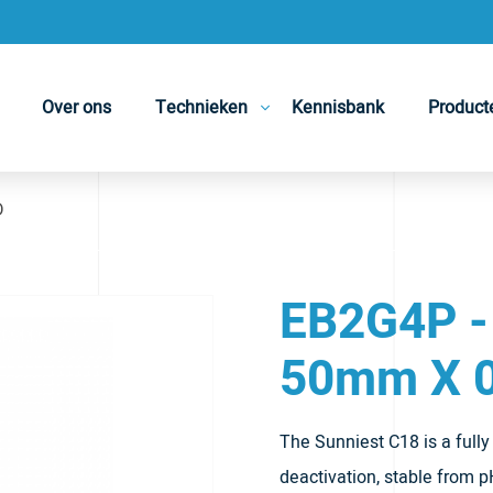
Over ons
Technieken
Kennisbank
Product
D
EB2G4P -
50mm X 
The Sunniest C18 is a full
deactivation, stable from p