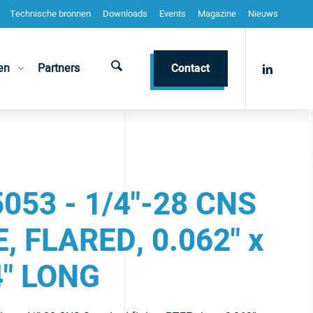
Technische bronnen
Downloads
Events
Magazine
Nieuws
en
Partners
Contact
053 - 1/4"-28 CNS
, FLARED, 0.062" x
4" LONG