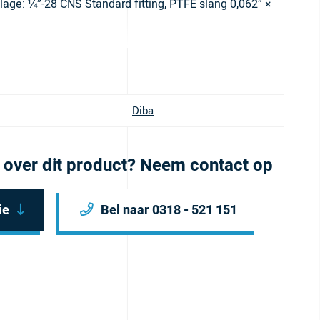
age: ¼”-28 CNS Standard fitting, PTFE slang 0,062″ ×
Diba
 over dit product? Neem contact op
ie
Bel naar 0318 - 521 151