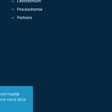
Laboratorium
Proceschemie
Partners
goed mogelijk
 er vanuit dat je