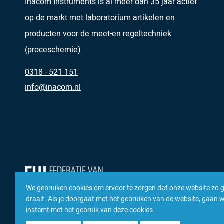
Inacom Instruments is al meer dan 35 jaar actief
op de markt met laboratorium artikelen en
producten voor de meet-en regeltechniek
(proceschemie).
0318 - 521 151
info@inacom.nl
We gebruiken cookies om ervoor te zorgen dat onze website zo 
draait. Als je doorgaat met het gebruiken van de website, gaan we
instemt met het gebruik van deze cookies.