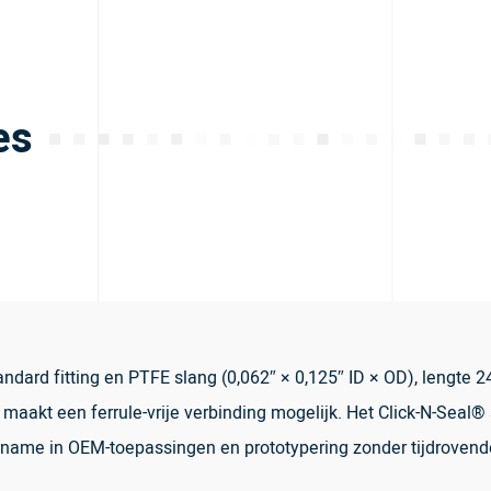
es
ard fitting en PTFE slang (0,062″ × 0,125″ ID × OD), lengte 24
 maakt een ferrule-vrije verbinding mogelijk. Het Click-N-Seal®
kname in OEM-toepassingen en prototypering zonder tijdroven