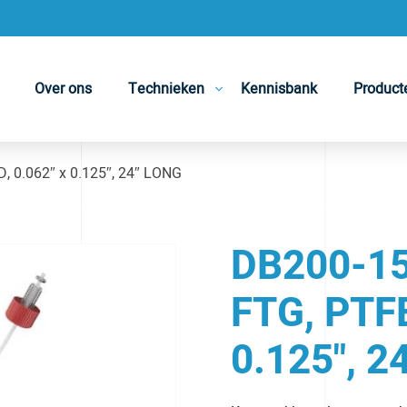
Over ons
Technieken
Kennisbank
Product
 0.062″ x 0.125″, 24″ LONG
DB200-15
FTG, PTFE
0.125", 2