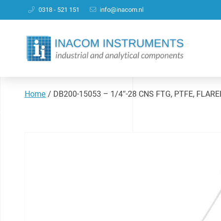
0318 - 521 151
info@inacom.nl
Home
/
DB200-15053 – 1/4″-28 CNS FTG, PTFE, FLARED,