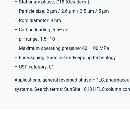
– Stationary phase: C18 (Octadecyl)
– Particle size: 2 µm / 2.6 µm / 3.5 µm / 5 µm
– Pore diameter: 9 nm
– Carbon loading: 5.5–7%
– pH range: 1.5–10
– Maximum operating pressure: 60–100 MPa
– End-capping: Sunniest end-capping technology
– USP category: L1
Applications: general reversed-phase HPLC, pharmaceuti
systems. Search terms: SunShell C18 HPLC column core