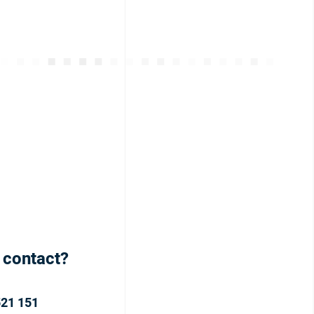
h contact?
521 151