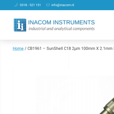
0318 - 521 151
info@inacom.nl
Home
/
CB1961 – SunShell C18 2µm 100mm X 2.1mm 