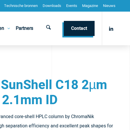
Technische bronnen
Downloads
Events
Magazine
Nieuws
en
Partners
Contact
 SunShell C18 2µm
 2.1mm ID
vanced core-shell HPLC column by ChromaNik
igh separation efficiency and excellent peak shapes for