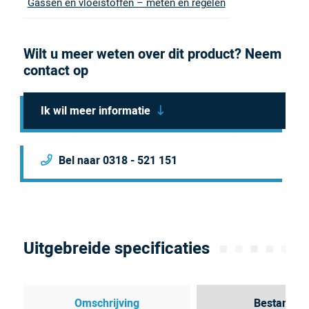
Gassen en vloeistoffen – meten en regelen
reproduceerbare flowwegen en betrouwbare
prestaties in hoogwaardige laboratorium-, medische
Wilt u meer weten over dit product? Neem
en industriële systemen.
contact op
Ik wil meer informatie
Bel naar 0318 - 521 151
Uitgebreide specificaties
Omschrijving
Bestanden