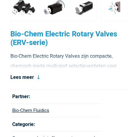
Bio-Chem Electric Rotary Valves
(ERV-serie)
Bio-Chem Electric Rotary Valves zijn compacte,
chemisch inerte multi-port selectieventielen voor
nauwkeurige flow switching in OEM- en
Lees meer
analysetoepassingen. Een CTFE rotor en PTFE
ventielbody zorgen voor een volledig metaalvrij fluid
Partner:
pad en minimale dead volumes, ideaal voor
Bio-Chem Fluidics
agressieve of gevoelige vloeistoffen. Dankzij de
Categorie:
stappenmotor en optische positiesensor bieden deze
ventielen uitzonderlijke positioneernauwkeurigheid,