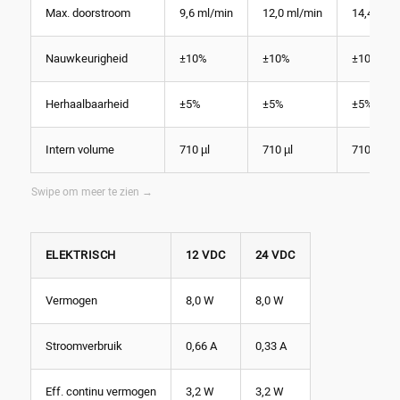
Max. doorstroom
9,6 ml/min
12,0 ml/min
14,4 ml/
Nauwkeurigheid
±10%
±10%
±10%
Herhaalbaarheid
±5%
±5%
±5%
Intern volume
710 µl
710 µl
710 µl
ELEKTRISCH
12 VDC
24 VDC
Vermogen
8,0 W
8,0 W
Stroomverbruik
0,66 A
0,33 A
Eff. continu vermogen
3,2 W
3,2 W