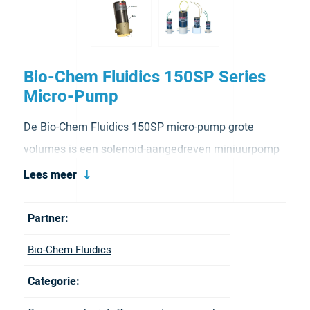
Bio-Chem Fluidics 150SP Series
Micro-Pump
De Bio-Chem Fluidics 150SP micro-pump grote
volumes is een solenoid-aangedreven miniuurpomp
voor nauwkeurige vloeistofdosering van 100 tot 250
Lees meer
µl per cyclus. Met doorstroomsnelheden tot 24
ml/min, 5/16″-24 UNF-aansluitingen en PPS- of PEEK-
Partner:
behuizing is de 150SP de keuze voor OEM-
Bio-Chem Fluidics
toepassingen waarbij grotere gedispenseerde
Categorie:
volumes vereist zijn.