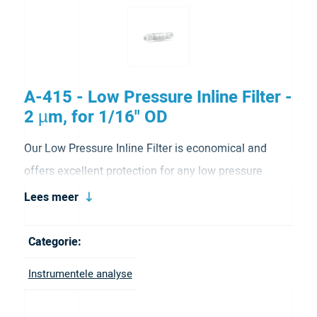
A-415 - Low Pressure Inline Filter -
2 µm, for 1/16" OD
Our Low Pressure Inline Filter is economical and
offers excellent protection for any low pressure
application. Available with a variety of optional frits,
Lees meer
these filters permit tailoring to your application. It has
a porosity of 2 µm and is for 1/16″OD tubing.
Categorie:
Instrumentele analyse