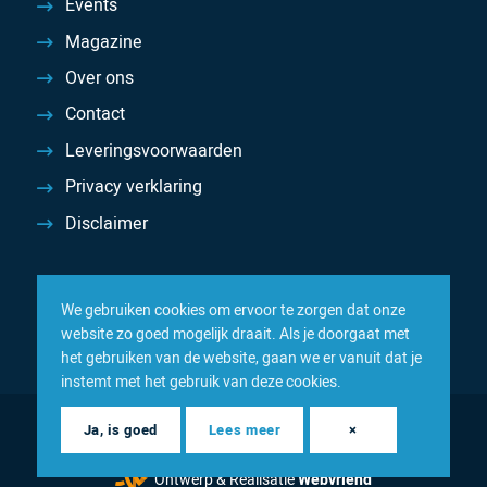
Events
Magazine
Over ons
Contact
Leveringsvoorwaarden
Privacy verklaring
Disclaimer
We gebruiken cookies om ervoor te zorgen dat onze
website zo goed mogelijk draait. Als je doorgaat met
het gebruiken van de website, gaan we er vanuit dat je
instemt met het gebruik van deze cookies.
© 2026 Inacom — Sterk in spareparts, consumables en
Ja, is goed
Lees meer
×
componenten
Ontwerp & Realisatie
Webvriend