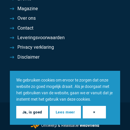
Magazine
Over ons
Contact
Leveringsvoorwaarden
Privacy verklaring
Disclaimer
We gebruiken cookies om ervoor te zorgen dat onze
website zo goed mogelijk draait. Als je doorgaat met
het gebruiken van de website, gaan we er vanuit dat je
instemt met het gebruik van deze cookies.
© 2026 Inacom — Sterk in spareparts, consumables en
Ja, is goed
Lees meer
×
componenten
Ontwerp & Realisatie
Webvriend