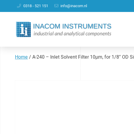
0318 - 521 151
info@inacom.nl
Home
/
A-240 – Inlet Solvent Filter 10µm, for 1/8″ OD S