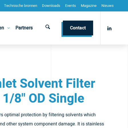
Technische bronnen
Downloads
Events
Magazine
Nieuws
en
Partners
Contact
let Solvent Filter
 1/8" OD Single
ers optimal protection by filtering solvents which
nd other system component damage. It is stainless