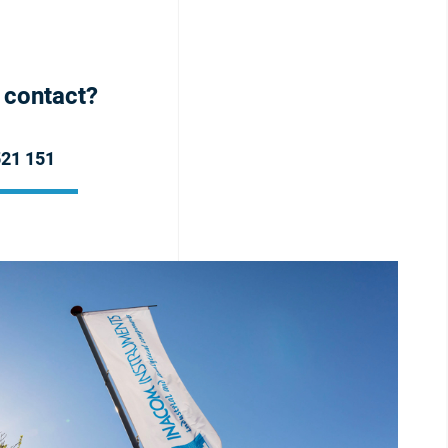
h contact?
521 151