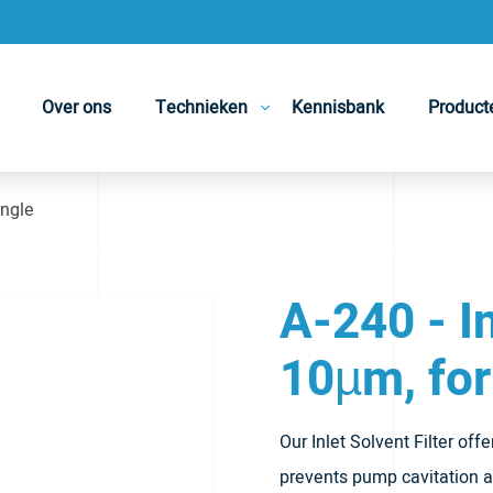
Over ons
Technieken
Kennisbank
Product
ingle
A-240 - In
10µm, for
Our Inlet Solvent Filter off
prevents pump cavitation a