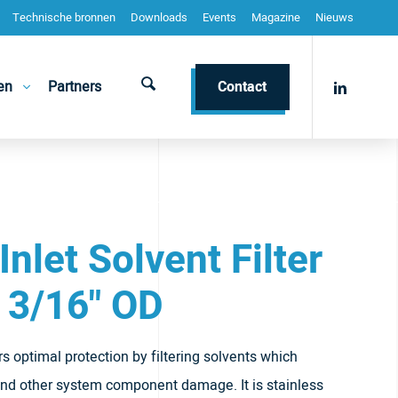
Technische bronnen
Downloads
Events
Magazine
Nieuws
en
Partners
Contact
nlet Solvent Filter
 3/16" OD
ers optimal protection by filtering solvents which
nd other system component damage. It is stainless