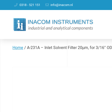
0318 - 521 151
info@inacom.nl
Home
/
A-231A – Inlet Solvent Filter 20µm, for 3/16″ O