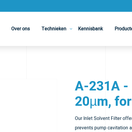
Over ons
Technieken
Kennisbank
Product
D
A-231A - I
20µm, for
Our Inlet Solvent Filter off
prevents pump cavitation a