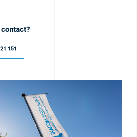
h contact?
521 151