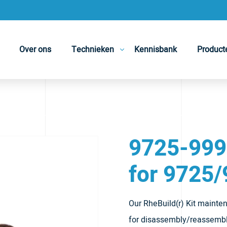
Over ons
Technieken
Kennisbank
Product
9725-999 
for 9725/
Our RheBuild(r) Kit mainten
for disassembly/reassembly