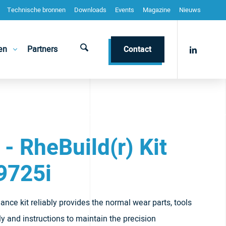
Technische bronnen
Downloads
Events
Magazine
Nieuws
en
Partners
Contact
- RheBuild(r) Kit
9725i
ance kit reliably provides the normal wear parts, tools
 and instructions to maintain the precision