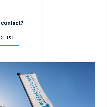
h contact?
521 151