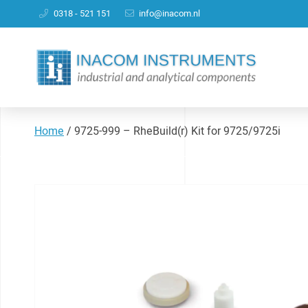
0318 - 521 151
info@inacom.nl
Home
/
9725-999 – RheBuild(r) Kit for 9725/9725i