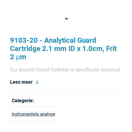
9103-20 - Analytical Guard
Cartridge 2.1 mm ID x 1.0cm, Frit
2 µm
Our Analytic Guard Cartridge is specifically designed
to be easy to assemble and pack. It reduced dead
Lees meer
volume and offers a user-friendly, compact design. It
has a frit porosity of 0.5 µm.
Categorie:
Instrumentele analyse