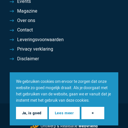
Events
Magazine
Over ons
Contact
Leveringsvoorwaarden
Privacy verklaring
Disclaimer
We gebruiken cookies om ervoor te zorgen dat onze
website zo goed mogelijk draait. Als je doorgaat met
het gebruiken van de website, gaan we er vanuit dat je
instemt met het gebruik van deze cookies.
© 2026 Inacom — Sterk in spareparts, consumables en
Ja, is goed
Lees meer
×
componenten
Ontwerp & Realisatie
Webvriend