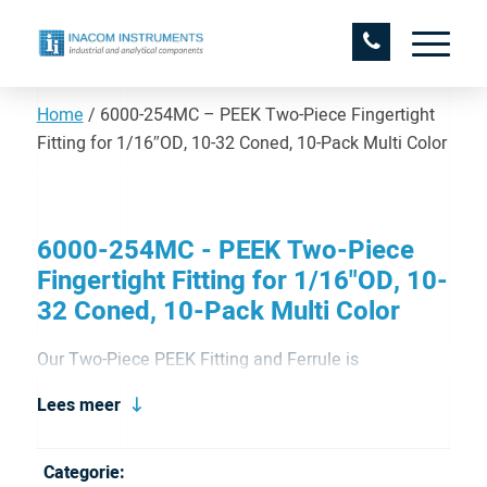
Home
/
6000-254MC – PEEK Two-Piece Fingertight
Fitting for 1/16″OD, 10-32 Coned, 10-Pack Multi Color
6000-254MC - PEEK Two-Piece
Fingertight Fitting for 1/16"OD, 10-
32 Coned, 10-Pack Multi Color
Our Two-Piece PEEK Fitting and Ferrule is
biocompatible and offers excellent chemical
Lees meer
resistance and is simple, economic, and easy-to-use.
It is for 1/8″ OD Tubing and has a 5/16-24 coned port
Categorie: