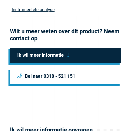
configuration. This 2 piece Fingertight fitting has a
Instrumentele analyse
tubing OD of 1/16″. This comes in a 10 pack with
black, blue, green, gray, red, white yellow, or multi-
Wilt u meer weten over dit product? Neem
colored fitting knobs.
Brochure
contact op
Ik wil meer informatie
Bel naar 0318 - 521 151
Ik wil meer informatie opvragen