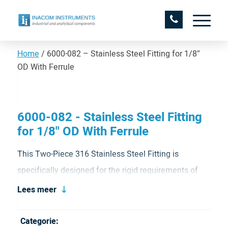
Home
/
6000-082 – Stainless Steel Fitting for 1/8″
OD With Ferrule
6000-082 - Stainless Steel Fitting
for 1/8" OD With Ferrule
This Two-Piece 316 Stainless Steel Fitting is
specifically designed for the rigid requirements of
our high pressure rated valves. This strong and
Lees meer
reliable nut is for 1/8″ OD and is supplied with a
ferrule. This ferrule is also available separately.
Categorie: