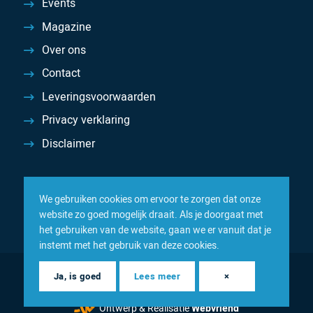
Events
Magazine
Over ons
Contact
Leveringsvoorwaarden
Privacy verklaring
Disclaimer
We gebruiken cookies om ervoor te zorgen dat onze
website zo goed mogelijk draait. Als je doorgaat met
het gebruiken van de website, gaan we er vanuit dat je
instemt met het gebruik van deze cookies.
© 2026 Inacom — Sterk in spareparts, consumables en
Ja, is goed
Lees meer
×
componenten
Ontwerp & Realisatie
Webvriend