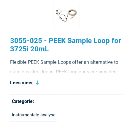
3055-025 - PEEK Sample Loop for
3725i 20mL
Flexible PEEK Sample Loops offer an alternative to
stainless steel loops. PEEK loop ends are provided
with clean, straight cuts for easy valve installation.
Lees meer
The material is inert to almost all organic solvents
and is biocompatible, which gives PEEK loops added
Categorie:
versatility. They are available in 2mL, 5mL, 10mL and
Instrumentele analyse
20mL options.