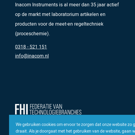
Inacom Instruments is al meer dan 35 jaar actief
op de markt met laboratorium artikelen en
producten voor de meet-en regeltechniek
(proceschemie).
0318 - 521 151
info@inacom.nl
We gebruiken cookies om ervoor te zorgen dat onze website zo 
draait. Als je doorgaat met het gebruiken van de website, gaan we