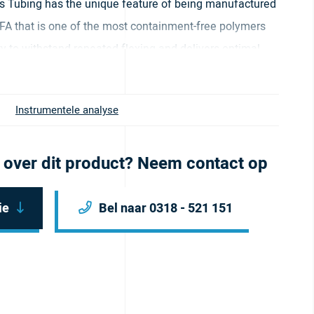
s Tubing has the unique feature of being manufactured
A that is one of the most containment-free polymers
ity to withstand repeated flexing and delivers optimal
g. It comes in natural color.
Instrumentele analyse
 over dit product? Neem contact op
ie
Bel naar 0318 - 521 151