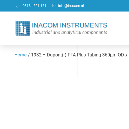
0318 - 521 151
info@inacom.nl
Home
/
1932 – Dupont(r) PFA Plus Tubing 360µm OD x 