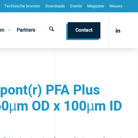
Technische bronnen
Downloads
Events
Magazine
Nieuws
en
Partners
Contact
pont(r) PFA Plus
60µm OD x 100µm ID