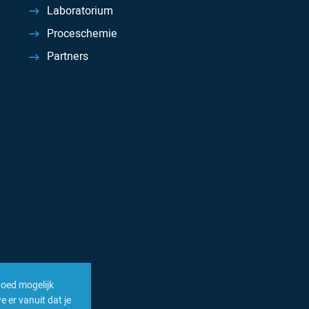
Laboratorium
Proceschemie
Partners
goed mogelijk
 er vanuit dat je