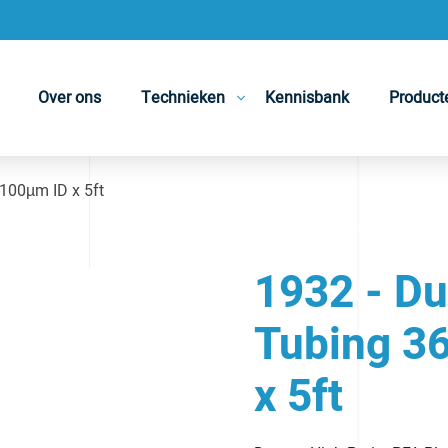
Over ons
Technieken
Kennisbank
Product
100µm ID x 5ft
1932 - Du
Tubing 3
x 5ft