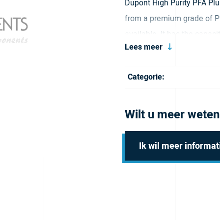
Dupont High Purity PFA Plu
from a premium grade of PF
available. It has the capac
Lees meer
resistance to stress crackin
Categorie:
Wilt u meer weten
Ik wil meer informat