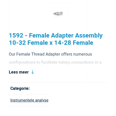
1592 - Female Adapter Assembly
10-32 Female x 14-28 Female
Our Female Thread Adapter offers numerous
configurations to facilitate tubing connections in a
variety of port geometries. It has a 10-32 Female
Lees meer
thread to 1/4-28 Female thread configuration. It
comes with fittings with U-400/U401.
Categorie:
Instrumentele analyse