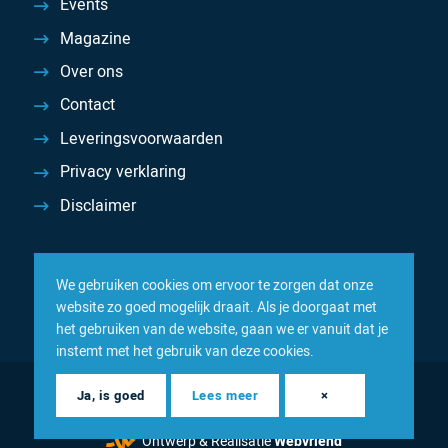
Events
Magazine
Over ons
Contact
Leveringsvoorwaarden
Privacy verklaring
Disclaimer
We gebruiken cookies om ervoor te zorgen dat onze
website zo goed mogelijk draait. Als je doorgaat met
het gebruiken van de website, gaan we er vanuit dat je
instemt met het gebruik van deze cookies.
© 2026 Inacom — Sterk in spareparts, consumables en
Ja, is goed
Lees meer
×
componenten
Ontwerp & Realisatie
Webvriend